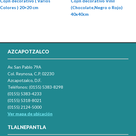
Cojin decorativo ( Varios
Cojin decorativo Vinil
Colores ) 20×20 cm
(Chocolate,Negro o Rojo)
40x40cm
AZCAPOTZALCO
Av. San Pablo 79A
Col. Reynosa, C.P. 02230
Azcapotzalco, D.F.
Teléfonos: (0155) 5383-8298
(0155) 5383-4233
(0155) 5318-8021
(0155) 2124-5000
Ver mapa de ubicación
TLALNEPANTLA