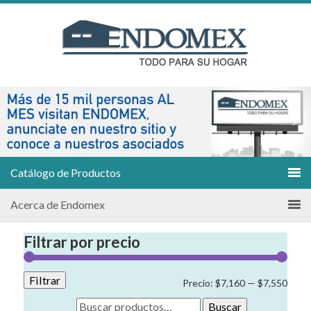
Catálogo de Productos
Acerca de Endomex
Filtrar por precio
Filtrar
Preci
Preci
Precio:
$7,160
—
$7,550
míni
máxi
Buscar