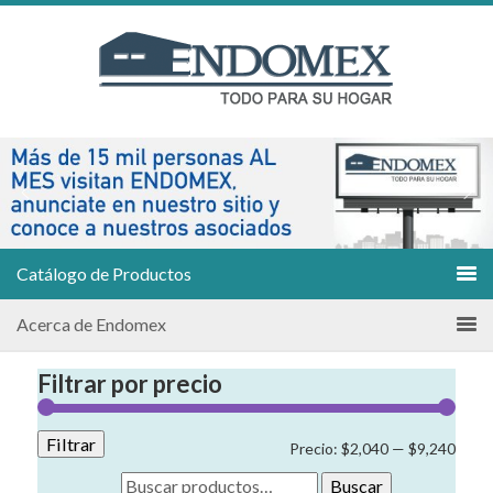
Catálogo de Productos
Acerca de Endomex
Filtrar por precio
Filtrar
Preci
Preci
Precio:
$2,040
—
$9,240
míni
máxi
Buscar