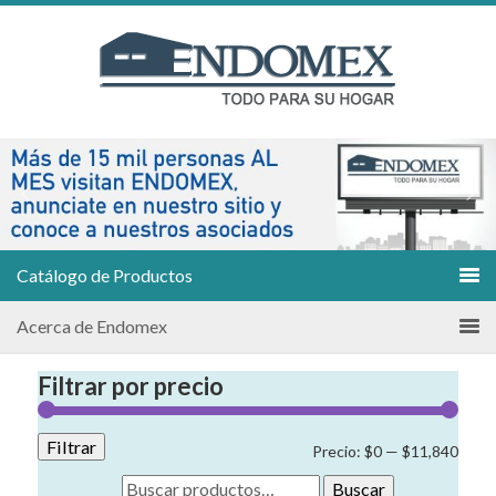
Catálogo de Productos
Acerca de Endomex
Filtrar por precio
Filtrar
Preci
Preci
Precio:
$0
—
$11,840
míni
máxi
Buscar