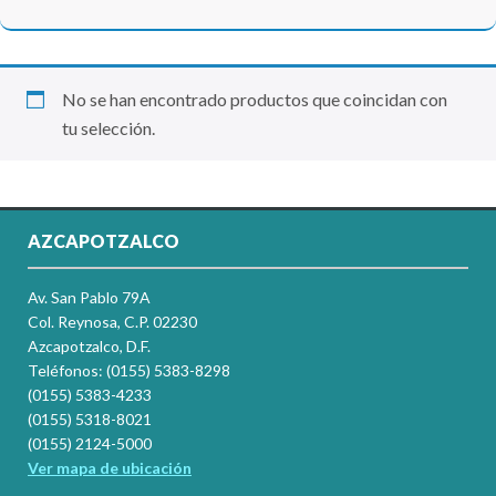
No se han encontrado productos que coincidan con
tu selección.
AZCAPOTZALCO
Av. San Pablo 79A
Col. Reynosa, C.P. 02230
Azcapotzalco, D.F.
Teléfonos: (0155) 5383-8298
(0155) 5383-4233
(0155) 5318-8021
(0155) 2124-5000
Ver mapa de ubicación