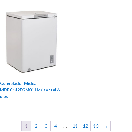
Congelador Midea
MDRC142FGM01 Horizontal 6
pies
1
2
3
4
…
11
12
13
→