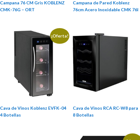
Campana 76 CM Gris KOBLENZ
Campana de Pared Koblenz
CMK-76G – ORT
76cm Acero Inoxidable CMK 76I
¡Oferta!
Cava de Vinos Koblenz EVFK-04
Cava de Vinos RCA RC-W8 para
4 Botellas
8 Botellas