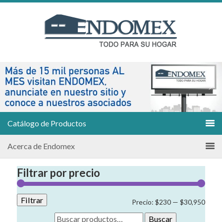
Catálogo de Productos
Acerca de Endomex
Filtrar por precio
Filtrar
Preci
Preci
Precio:
$230
—
$30,950
míni
máxi
Buscar