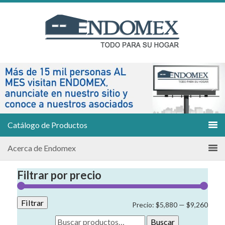
Catálogo de Productos
Acerca de Endomex
Filtrar por precio
Filtrar
Preci
Preci
Precio:
$5,880
—
$9,260
míni
máxi
Buscar