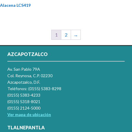
Alacena LCS419
1
2
→
AZCAPOTZALCO
Av. San Pablo 79A
Col. Reynosa, C.P. 02230
Azcapotzalco, D.F.
Teléfonos: (0155) 5383-8298
(0155) 5383-4233
(0155) 5318-8021
(0155) 2124-5000
Ver mapa de ubicación
TLALNEPANTLA