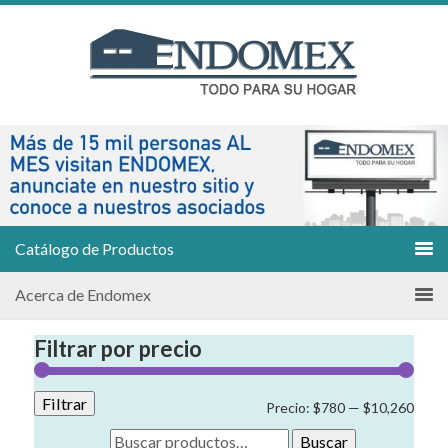
Catálogo de Productos
Acerca de Endomex
Filtrar por precio
Filtrar
Preci
Preci
Precio:
$780
—
$10,260
míni
máxi
Buscar