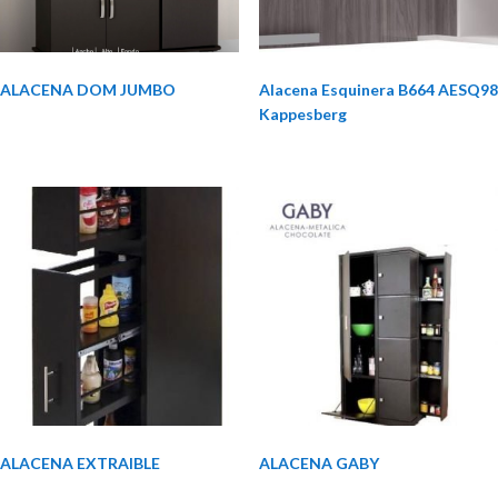
ALACENA DOM JUMBO
Alacena Esquinera B664 AESQ98
Kappesberg
ALACENA EXTRAIBLE
ALACENA GABY