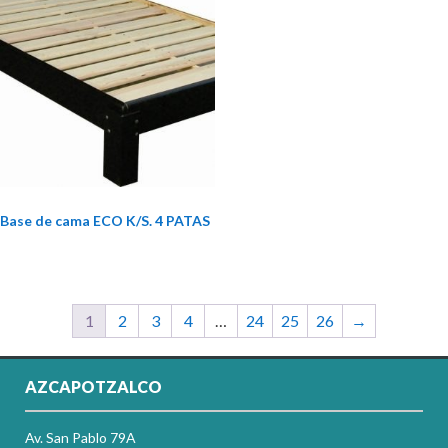
Base de cama ECO K/S. 4 PATAS
1
2
3
4
…
24
25
26
→
AZCAPOTZALCO
Av. San Pablo 79A