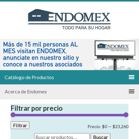
Catálogo de Productos
Acerca de Endomex
Filtrar por precio
Filtrar
Preci
Preci
Precio:
$0
—
$23,260
míni
máxi
Buscar