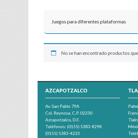
Juegos para diferentes plataformas
No se han encontrado productos que 
AZCAPOTZALCO
TLA
Av. San Pablo 79A
Palm
Col. Reynosa, C.P. 02230
Franc
Azcapotzalco, D.F.
Tlal
Teléfonos: (0155) 5383-8298
Méxi
(0155) 5383-4233
Telé