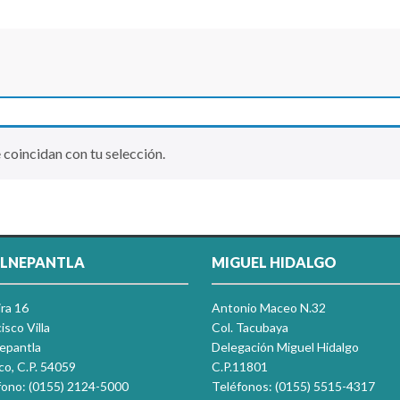
coincidan con tu selección.
LNEPANTLA
MIGUEL HIDALGO
ira 16
Antonio Maceo N.32
isco Villa
Col. Tacubaya
nepantla
Delegación Miguel Hidalgo
co, C.P. 54059
C.P.11801
fono: (0155) 2124-5000
Teléfonos: (0155) 5515-4317