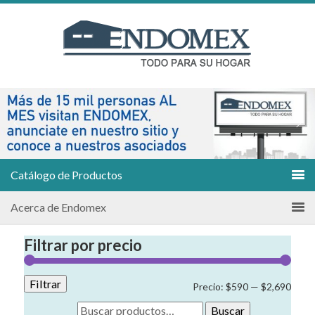
Catálogo de Productos
Acerca de Endomex
Filtrar por precio
Filtrar
Preci
Preci
Precio:
$590
—
$2,690
míni
máxi
Buscar