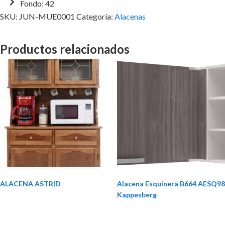
Fondo: 42
SKU:
JUN-MUE0001
Categoría:
Alacenas
Productos relacionados
ALACENA ASTRID
Alacena Esquinera B664 AESQ98
Kappesberg