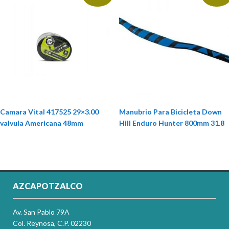
Camara Vital 417525 29×3.00
Manubrio Para Bicicleta Down
valvula Americana 48mm
Hill Enduro Hunter 800mm 31.8
AZCAPOTZALCO
Av. San Pablo 79A
Col. Reynosa, C.P. 02230