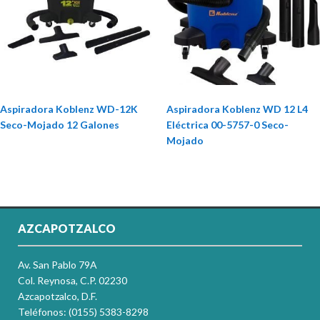
Aspiradora Koblenz WD-12K
Aspiradora Koblenz WD 12 L4
Seco-Mojado 12 Galones
Eléctrica 00-5757-0 Seco-
Mojado
AZCAPOTZALCO
Av. San Pablo 79A
Col. Reynosa, C.P. 02230
Azcapotzalco, D.F.
Teléfonos: (0155) 5383-8298