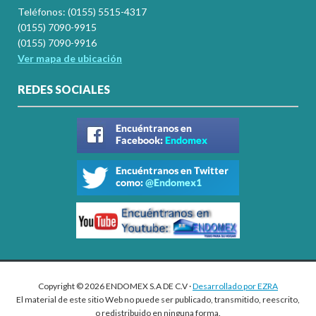
Teléfonos: (0155) 5515-4317
(0155) 7090-9915
(0155) 7090-9916
Ver mapa de ubicación
REDES SOCIALES
Copyright © 2026 ENDOMEX S.A DE C.V ·
Desarrollado por EZRA
El material de este sitio Web no puede ser publicado, transmitido, reescrito,
o redistribuido en ninguna forma.