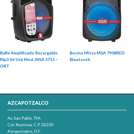
Bafle Amplificado Recargable
Bocina Mitzu MSA 7908RED
Mp3 Sd Usb Mod. MSA 5715 –
Bluetooth
ORT
AZCAPOTZALCO
Av. San Pablo 79A
Col. Reynosa, C.P. 02230
Azcapotzalco, D.F.