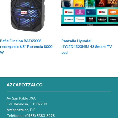
Bafle Fussion BAF65008
Pantalla Hyundai
recargable 6.5″ Potencia 8000
HYLED4323NIM 43 Smart TV
W
Led
AZCAPOTZALCO
Av. San Pablo 79A
Col. Reynosa, C.P. 02230
Azcapotzalco, D.F.
Teléfonos: (0155) 5383-8298