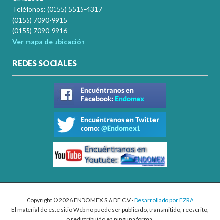
Teléfonos: (0155) 5515-4317
(0155) 7090-9915
(0155) 7090-9916
Ver mapa de ubicación
REDES SOCIALES
Copyright © 2026 ENDOMEX S.A DE C.V ·
Desarrollado por EZRA
El material de este sitio Web no puede ser publicado, transmitido, reescrito,
o redistribuido en ninguna forma.