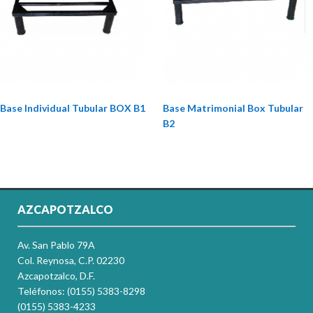
Base Individual Tubular BOX B1
Base Matrimonial Box Tubular
B2
AZCAPOTZALCO
Av. San Pablo 79A
Col. Reynosa, C.P. 02230
Azcapotzalco, D.F.
Teléfonos: (0155) 5383-8298
(0155) 5383-4233