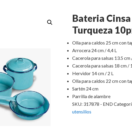
Bateria Cinsa
Turqueza 10p
Olla para caldos 25 cm con ta
Arrocera 24 cm / 4,4 L
Cacerola para salsas 13.5 cm /
Cacerola para salsas 18 cm / 1
Hervidor 14 cm / 2 L
Olla para caldos 22 cm con tap
Sartén 24 cm
Parrilla de alambre
SKU:
317878 - END
Categorí
utensilios