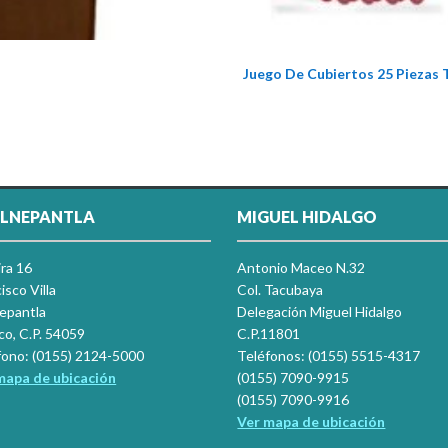
Juego De Cubiertos 25 Piezas
LNEPANTLA
MIGUEL HIDALGO
ira 16
Antonio Maceo N.32
isco Villa
Col. Tacubaya
nepantla
Delegación Miguel Hidalgo
co, C.P. 54059
C.P.11801
fono: (0155) 2124-5000
Teléfonos: (0155) 5515-4317
mapa de ubicación
(0155) 7090-9915
(0155) 7090-9916
Ver mapa de ubicación