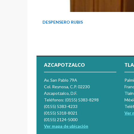
DESPENSERO RUBIS
AZCAPOTZALCO
TLA
Av. San Pablo 79A
Palm
Col. Reynosa, C.P. 02230
Franc
Azcapotzalco, D.F.
Tlal
Teléfonos: (0155) 5383-8298
Méxi
(0155) 5383-4233
Telé
(0155) 5318-8021
Ver 
(0155) 2124-5000
Ver mapa de ubicación