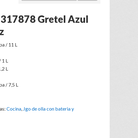
 317878 Gretel Azul
z
pa / 11 L
 1 L
,2 L
a / 7,5 L
as:
Cocina
,
Jgo de olla con bateria y