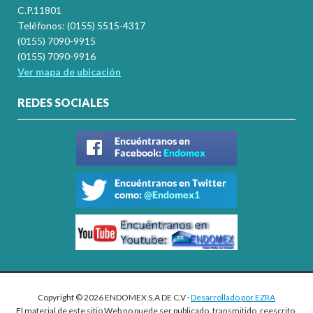
C.P.11801
Teléfonos: (0155) 5515-4317
(0155) 7090-9915
(0155) 7090-9916
Ver mapa de ubicación
REDES SOCIALES
Copyright © 2026 ENDOMEX S.A DE C.V ·
Desarrollado por EZRA
El material de este sitio Web no puede ser publicado, transmitido, reescrito,