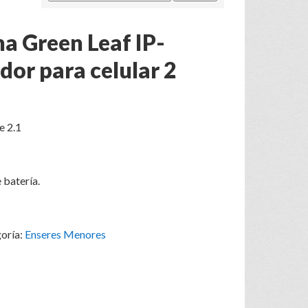
na Green Leaf IP-
or para celular 2
e 2.1
 batería.
oría:
Enseres Menores