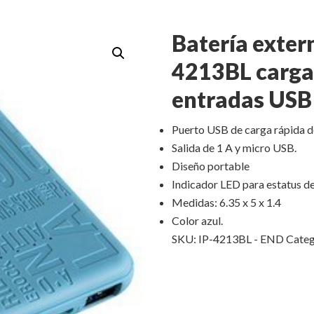
Batería exter
4213BL cargad
entradas USB
Puerto USB de carga rápida d
Salida de 1 A y micro USB.
Diseño portable
Indicador LED para estatus de
Medidas: 6.35 x 5 x 1.4
Color azul.
SKU:
IP-4213BL - END
Categ