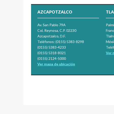
AZCAPOTZALCO
TLA
Av. San Pablo 79A
Palm
Col. Reynosa, C.P. 02230
Franc
Azcapotzalco, D.F.
Tlal
Teléfonos: (0155) 5383-8298
Méxi
(0155) 5383-4233
Telé
(0155) 5318-8021
Ver 
(0155) 2124-5000
Ver mapa de ubicación