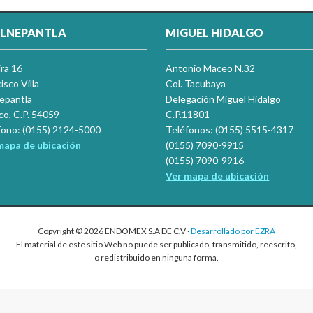
LNEPANTLA
MIGUEL HIDALGO
ira 16
Antonio Maceo N.32
isco Villa
Col. Tacubaya
nepantla
Delegación Miguel Hidalgo
co, C.P. 54059
C.P.11801
fono: (0155) 2124-5000
Teléfonos: (0155) 5515-4317
mapa de ubicación
(0155) 7090-9915
(0155) 7090-9916
Ver mapa de ubicación
Copyright © 2026 ENDOMEX S.A DE C.V ·
Desarrollado por EZRA
El material de este sitio Web no puede ser publicado, transmitido, reescrito,
o redistribuido en ninguna forma.