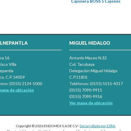
Cajonera BOSS 5 Cajones
LNEPANTLA
MIGUEL HIDALGO
ira 16
Antonio Maceo N.32
isco Villa
Col. Tacubaya
nepantla
Delegación Miguel Hidalgo
co, C.P. 54059
C.P.11801
fono: (0155) 2124-5000
Teléfonos: (0155) 5515-4317
mapa de ubicación
(0155) 7090-9915
(0155) 7090-9916
Ver mapa de ubicación
Copyright © 2026 ENDOMEX S.A DE C.V ·
Desarrollado por EZRA