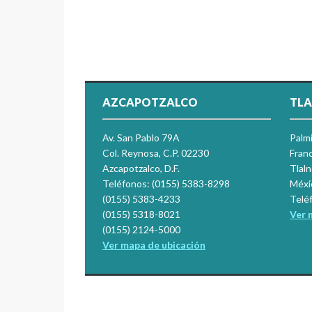
AZCAPOTZALCO
TLA
Av. San Pablo 79A
Palm
Col. Reynosa, C.P. 02230
Franc
Azcapotzalco, D.F.
Tlal
Teléfonos: (0155) 5383-8298
Méxi
(0155) 5383-4233
Telé
(0155) 5318-8021
Ver 
(0155) 2124-5000
Ver mapa de ubicación