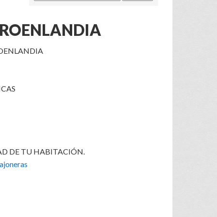
GROENLANDIA
OENLANDIA
ICAS
AD DE TU HABITACIÓN.
ajoneras