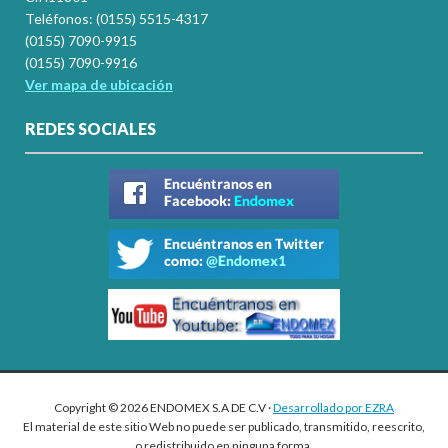
Teléfonos: (0155) 5515-4317
(0155) 7090-9915
(0155) 7090-9916
Ver mapa de ubicación
REDES SOCIALES
Copyright © 2026 ENDOMEX S.A DE C.V ·
Desarrollado por EZRA
El material de este sitio Web no puede ser publicado, transmitido, reescrito,
o redistribuido en ninguna forma.