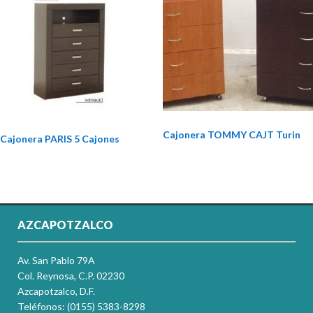
Cajonera TOMMY CAJT Turin
Cajonera PARIS 5 Cajones
AZCAPOTZALCO
Av. San Pablo 79A
Col. Reynosa, C.P. 02230
Azcapotzalco, D.F.
Teléfonos: (0155) 5383-8298