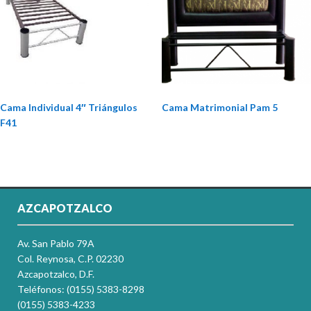
Cama Individual 4″ Triángulos
Cama Matrimonial Pam 5
F41
AZCAPOTZALCO
Av. San Pablo 79A
Col. Reynosa, C.P. 02230
Azcapotzalco, D.F.
Teléfonos: (0155) 5383-8298
(0155) 5383-4233