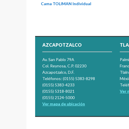
Cama TOLIMAN Individual
AZCAPOTZALCO
TLA
Av. San Pablo 79A
Palm
Col. Reynosa, C.P. 02230
Franc
Azcapotzalco, D.F.
Tlal
Teléfonos: (0155) 5383-8298
Méxi
(0155) 5383-4233
Telé
(0155) 5318-8021
Ver 
(0155) 2124-5000
Ver mapa de ubicación