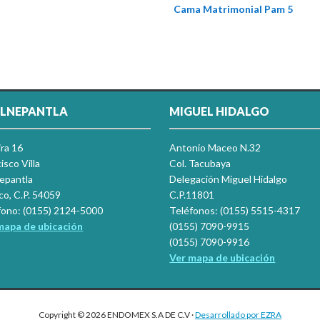
Cama Matrimonial Pam 5
LNEPANTLA
MIGUEL HIDALGO
ira 16
Antonio Maceo N.32
isco Villa
Col. Tacubaya
nepantla
Delegación Miguel Hidalgo
co, C.P. 54059
C.P.11801
fono: (0155) 2124-5000
Teléfonos: (0155) 5515-4317
mapa de ubicación
(0155) 7090-9915
(0155) 7090-9916
Ver mapa de ubicación
Copyright © 2026 ENDOMEX S.A DE C.V ·
Desarrollado por EZRA