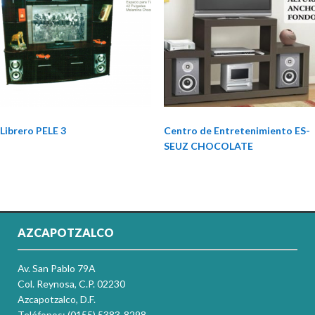
Librero PELE 3
Centro de Entretenimiento ES-
SEUZ CHOCOLATE
AZCAPOTZALCO
Av. San Pablo 79A
Col. Reynosa, C.P. 02230
Azcapotzalco, D.F.
Teléfonos: (0155) 5383-8298