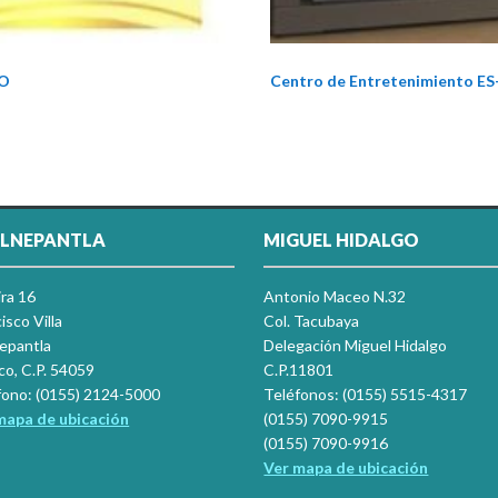
RO
Centro de Entretenimiento 
LNEPANTLA
MIGUEL HIDALGO
ira 16
Antonio Maceo N.32
isco Villa
Col. Tacubaya
nepantla
Delegación Miguel Hidalgo
co, C.P. 54059
C.P.11801
fono: (0155) 2124-5000
Teléfonos: (0155) 5515-4317
mapa de ubicación
(0155) 7090-9915
(0155) 7090-9916
Ver mapa de ubicación