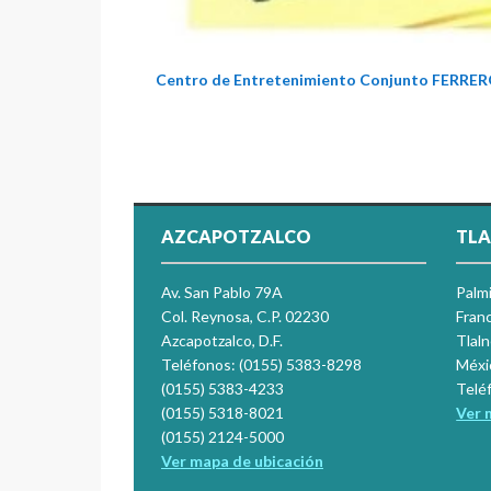
Centro de Entretenimiento Conjunto FERRE
AZCAPOTZALCO
TLA
Av. San Pablo 79A
Palm
Col. Reynosa, C.P. 02230
Franc
Azcapotzalco, D.F.
Tlal
Teléfonos: (0155) 5383-8298
Méxi
(0155) 5383-4233
Telé
(0155) 5318-8021
Ver 
(0155) 2124-5000
Ver mapa de ubicación