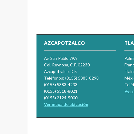
AZCAPOTZALCO
TLA
Av. San Pablo 79A
Palm
Col. Reynosa, C.P. 02230
Franc
Azcapotzalco, D.F.
Tlal
Teléfonos: (0155) 5383-8298
Méxi
(0155) 5383-4233
Telé
(0155) 5318-8021
Ver 
(0155) 2124-5000
Ver mapa de ubicación