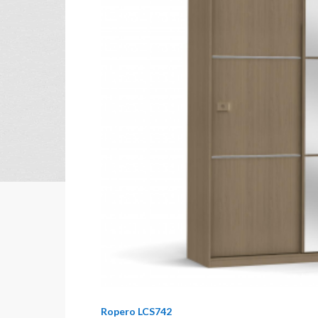
Ropero LCS742