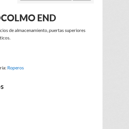
OCOLMO END
acios de almacenamiento, puertas superiores
ticos.
ría:
Roperos
os