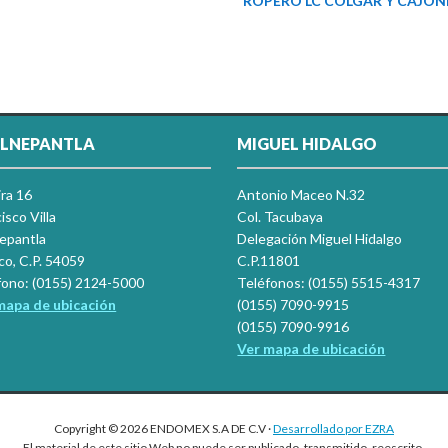
ROPERO LC COLGAR Y CAJON
LNEPANTLA
MIGUEL HIDALGO
ira 16
Antonio Maceo N.32
isco Villa
Col. Tacubaya
nepantla
Delegación Miguel Hidalgo
co, C.P. 54059
C.P.11801
fono: (0155) 2124-5000
Teléfonos: (0155) 5515-4317
mapa de ubicación
(0155) 7090-9915
(0155) 7090-9916
Ver mapa de ubicación
Copyright © 2026 ENDOMEX S.A DE C.V ·
Desarrollado por EZRA
El material de este sitio Web no puede ser publicado, transmitido, reescrito,