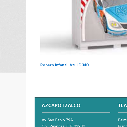
Ropero infantil Azul D340
AZCAPOTZALCO
TLA
Av. San Pablo 79A
Palm
Col. Reynosa, C.P. 02230
Franc