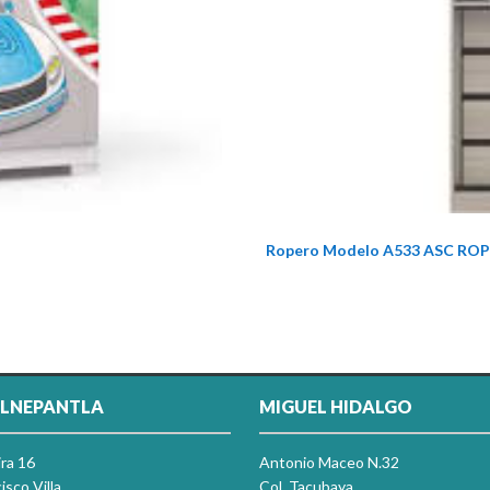
Ropero Modelo A533 ASC ROP
LNEPANTLA
MIGUEL HIDALGO
ira 16
Antonio Maceo N.32
isco Villa
Col. Tacubaya