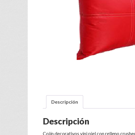
Descripción
Descripción
Cojín decorativos vini piel con relleno cru