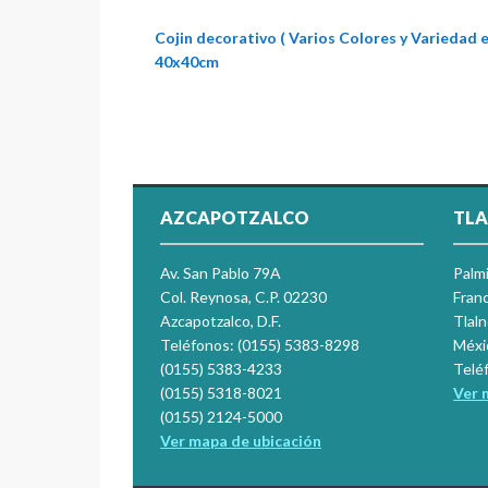
Cojin decorativo ( Varios Colores y Variedad 
40x40cm
AZCAPOTZALCO
TLA
Av. San Pablo 79A
Palm
Col. Reynosa, C.P. 02230
Franc
Azcapotzalco, D.F.
Tlal
Teléfonos: (0155) 5383-8298
Méxi
(0155) 5383-4233
Telé
(0155) 5318-8021
Ver 
(0155) 2124-5000
Ver mapa de ubicación