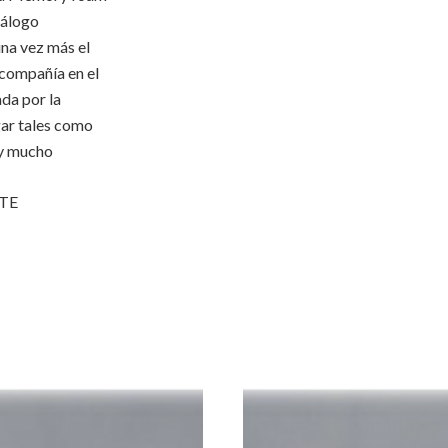
tálogo
na vez más el
 compañía en el
da por la
gar tales como
 y mucho
TE