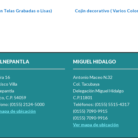
en Telas Grabadas o Lisas)
Cojin decorativo ( Varios Colo
LNEPANTLA
MIGUEL HIDALGO
ira 16
Antonio Maceo N.32
isco Villa
Col. Tacubaya
nepantla
Delegación Miguel Hidalgo
co, C.P. 54059
C.P.11801
fono: (0155) 2124-5000
Teléfonos: (0155) 5515-4317
mapa de ubicación
(0155) 7090-9915
(0155) 7090-9916
Ver mapa de ubicación