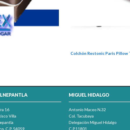
Colchón Restonic Paris Pillow
LNEPANTLA
MIGUEL HIDALGO
ira 16
Antonio Maceo N.32
isco Villa
Col. Tacubaya
nepantla
Delegación Miguel Hidalgo
co, C.P. 54059
C.P.11801