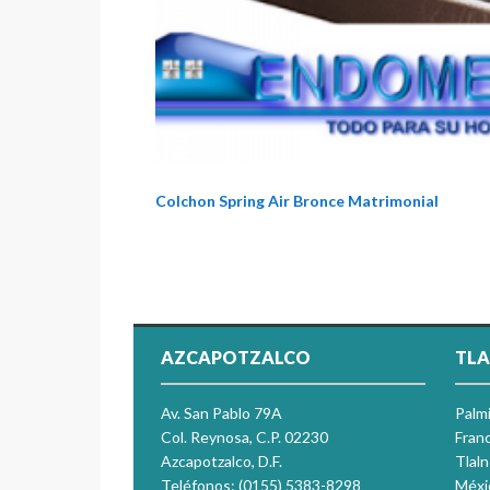
Colchon Spring Air Bronce Matrimonial
AZCAPOTZALCO
TLA
Av. San Pablo 79A
Palm
Col. Reynosa, C.P. 02230
Franc
Azcapotzalco, D.F.
Tlal
Teléfonos: (0155) 5383-8298
Méxi