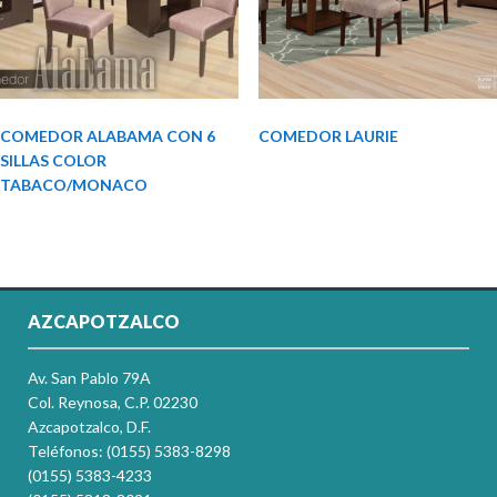
COMEDOR ALABAMA CON 6
COMEDOR LAURIE
SILLAS COLOR
TABACO/MONACO
AZCAPOTZALCO
Av. San Pablo 79A
Col. Reynosa, C.P. 02230
Azcapotzalco, D.F.
Teléfonos: (0155) 5383-8298
(0155) 5383-4233