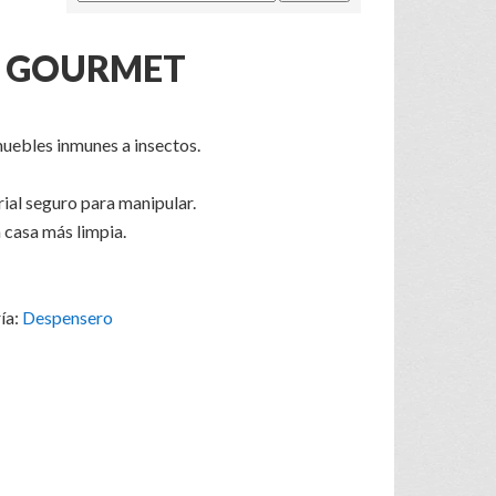
O GOURMET
uebles inmunes a insectos.
rial seguro para manipular.
 casa más limpia.
ía:
Despensero