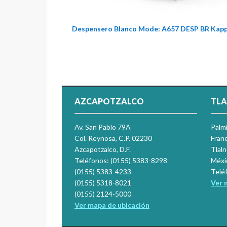
Despensero Blanco Mode: A657 DESP BR Kap
AZCAPOTZALCO
TLA
Av. San Pablo 79A
Palm
Col. Reynosa, C.P. 02230
Franc
Azcapotzalco, D.F.
Tlal
Teléfonos: (0155) 5383-8298
Méxi
(0155) 5383-4233
Telé
(0155) 5318-8021
Ver 
(0155) 2124-5000
Ver mapa de ubicación