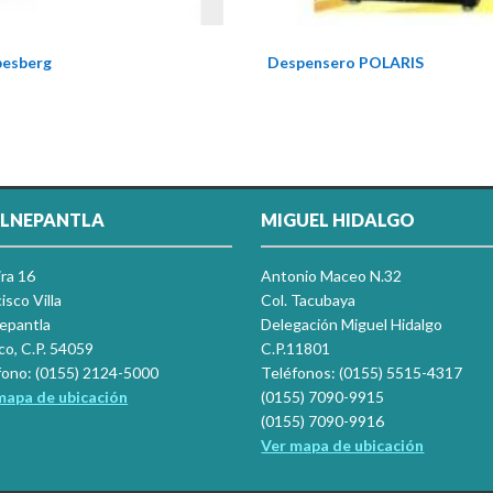
pesberg
Despensero POLARIS
LNEPANTLA
MIGUEL HIDALGO
ira 16
Antonio Maceo N.32
isco Villa
Col. Tacubaya
nepantla
Delegación Miguel Hidalgo
co, C.P. 54059
C.P.11801
fono: (0155) 2124-5000
Teléfonos: (0155) 5515-4317
mapa de ubicación
(0155) 7090-9915
(0155) 7090-9916
Ver mapa de ubicación