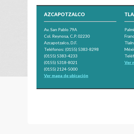
AZCAPOTZALCO
TLA
Av. San Pablo 79A
Palm
Col. Reynosa, C.P. 02230
Franc
Azcapotzalco, D.F.
Tlal
Teléfonos: (0155) 5383-8298
Méxi
(0155) 5383-4233
Telé
(0155) 5318-8021
Ver 
(0155) 2124-5000
Ver mapa de ubicación