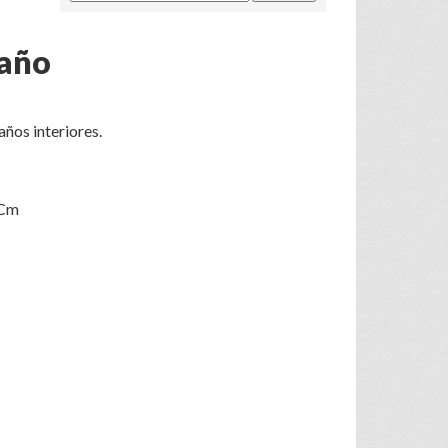
Baño
años interiores.
 Cm