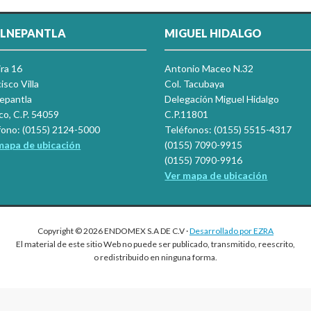
LNEPANTLA
MIGUEL HIDALGO
ira 16
Antonio Maceo N.32
isco Villa
Col. Tacubaya
nepantla
Delegación Miguel Hidalgo
co, C.P. 54059
C.P.11801
fono: (0155) 2124-5000
Teléfonos: (0155) 5515-4317
mapa de ubicación
(0155) 7090-9915
(0155) 7090-9916
Ver mapa de ubicación
Copyright © 2026 ENDOMEX S.A DE C.V ·
Desarrollado por EZRA
El material de este sitio Web no puede ser publicado, transmitido, reescrito,
o redistribuido en ninguna forma.