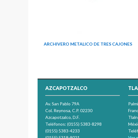
ARCHIVERO METALICO DE TRES CAJONES
AZCAPOTZALCO
TLA
Av. San Pablo 79A
Palm
Col. Reynosa, C.P. 02230
Franc
Azcapotzalco, D.F.
Tlal
Teléfonos: (0155) 5383-8298
Méxi
(0155) 5383-4233
Telé
(0155) 5318-8021
Ver 