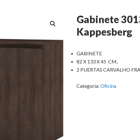
Gabinete 301
Kappesberg
GABINETE
82 X 133 X 45 CM,
2 PUERTAS CARVALHO FR
Categoría:
Oficina