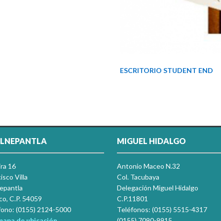
ESCRITORIO STUDENT END
LNEPANTLA
MIGUEL HIDALGO
ira 16
Antonio Maceo N.32
isco Villa
Col. Tacubaya
nepantla
Delegación Miguel Hidalgo
co, C.P. 54059
C.P.11801
fono: (0155) 2124-5000
Teléfonos: (0155) 5515-4317
mapa de ubicación
(0155) 7090-9915