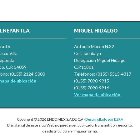
LNEPANTLA
MIGUEL HIDALGO
ira 16
Antonio Maceo N.32
isco Villa
Col. Tacubaya
nepantla
Delegación Miguel Hidalgo
co, C.P. 54059
C.P.11801
fono: (0155) 2124-5000
Teléfonos: (0155) 5515-4317
mapa de ubicación
(0155) 7090-9915
(0155) 7090-9916
Ver mapa de ubicación
Copyright © 2026 ENDOMEX S.A DE C.V ·
Desarrollado por EZRA
El material de este sitio Web no puede ser publicado, transmitido, reescrito,
o redistribuido en ninguna forma.