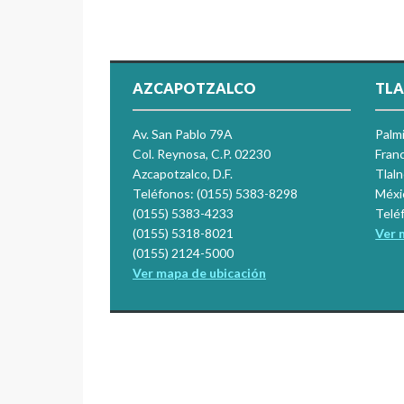
AZCAPOTZALCO
TLA
Av. San Pablo 79A
Palm
Col. Reynosa, C.P. 02230
Franc
Azcapotzalco, D.F.
Tlal
Teléfonos: (0155) 5383-8298
Méxi
(0155) 5383-4233
Telé
(0155) 5318-8021
Ver 
(0155) 2124-5000
Ver mapa de ubicación