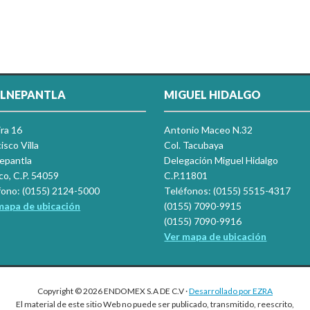
LNEPANTLA
MIGUEL HIDALGO
ira 16
Antonio Maceo N.32
isco Villa
Col. Tacubaya
nepantla
Delegación Miguel Hidalgo
co, C.P. 54059
C.P.11801
fono: (0155) 2124-5000
Teléfonos: (0155) 5515-4317
mapa de ubicación
(0155) 7090-9915
(0155) 7090-9916
Ver mapa de ubicación
Copyright © 2026 ENDOMEX S.A DE C.V ·
Desarrollado por EZRA
El material de este sitio Web no puede ser publicado, transmitido, reescrito,