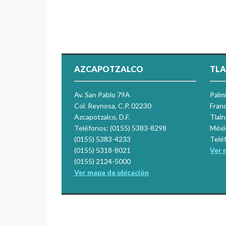
AZCAPOTZALCO
TLA
Av. San Pablo 79A
Palm
Col. Reynosa, C.P. 02230
Franc
Azcapotzalco, D.F.
Tlal
Teléfonos: (0155) 5383-8298
Méxi
(0155) 5383-4233
Telé
(0155) 5318-8021
Ver 
(0155) 2124-5000
Ver mapa de ubicación