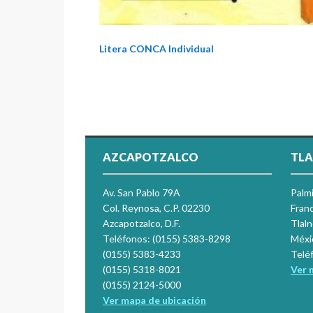
Litera CONCA Individual
AZCAPOTZALCO
TLA
Av. San Pablo 79A
Palm
Col. Reynosa, C.P. 02230
Franc
Azcapotzalco, D.F.
Tlal
Teléfonos: (0155) 5383-8298
Méxi
(0155) 5383-4233
Telé
(0155) 5318-8021
Ver 
(0155) 2124-5000
Ver mapa de ubicación