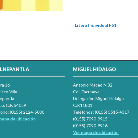
Litera Individual F51
LNEPANTLA
MIGUEL HIDALGO
ira 16
Antonio Maceo N.32
isco Villa
Col. Tacubaya
nepantla
Delegación Miguel Hidalgo
co, C.P. 54059
C.P.11801
fono: (0155) 2124-5000
Teléfonos: (0155) 5515-4317
mapa de ubicación
(0155) 7090-9915
(0155) 7090-9916
Ver mapa de ubicación