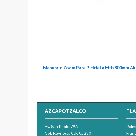
Manubrio Zoom Para Bicicleta Mtb 800mm Al
AZCAPOTZALCO
TLA
Av. San Pablo 79A
Palm
Col. Reynosa, C.P. 02230
Franc