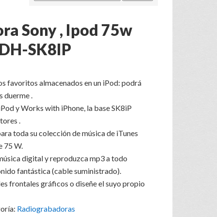
ra Sony , Ipod 75w
RDH-SK8IP
os favoritos almacenados en un iPod: podrá
s duerme .
iPod y Works with iPhone, la base SK8iP
ores .
para toda su colección de música de iTunes
e 75 W.
música digital y reproduzca mp3 a todo
nido fantástica (cable suministrado).
les frontales gráficos o diseñe el suyo propio
oría:
Radiograbadoras