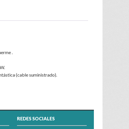
uerme .
 W.
tástica (cable suministrado).
REDES SOCIALES