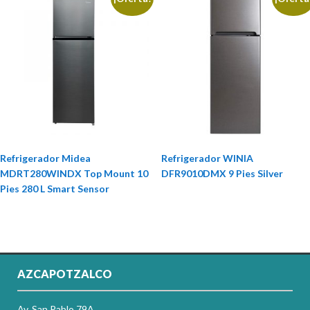
Refrigerador Midea
Refrigerador WINIA
MDRT280WINDX Top Mount 10
DFR9010DMX 9 Pies Silver
Pies 280 L Smart Sensor
AZCAPOTZALCO
Av. San Pablo 79A