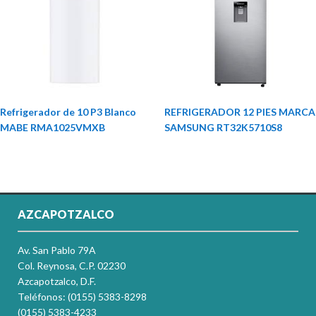
Refrigerador de 10 P3 Blanco
REFRIGERADOR 12 PIES MARCA
MABE RMA1025VMXB
SAMSUNG RT32K5710S8
AZCAPOTZALCO
Av. San Pablo 79A
Col. Reynosa, C.P. 02230
Azcapotzalco, D.F.
Teléfonos: (0155) 5383-8298
(0155) 5383-4233