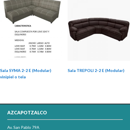
Sala SYMA 2-2 E (Modular)
Sala TREPOLI 2-2 E (Modular)
vinipiel o tela
AZCAPOTZALCO
Av. San Pablo 79A