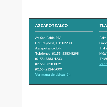
AZCAPOTZALCO
TLA
Av. San Pablo 79A
Palm
Col. Reynosa, C.P. 02230
Franc
Azcapotzalco, D.F.
Tlal
Teléfonos: (0155) 5383-8298
Méxi
(0155) 5383-4233
Telé
(0155) 5318-8021
Ver 
(0155) 2124-5000
Ver mapa de ubicación