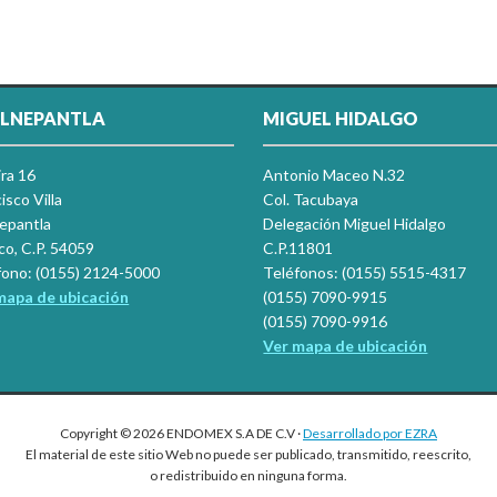
LNEPANTLA
MIGUEL HIDALGO
ira 16
Antonio Maceo N.32
isco Villa
Col. Tacubaya
nepantla
Delegación Miguel Hidalgo
co, C.P. 54059
C.P.11801
fono: (0155) 2124-5000
Teléfonos: (0155) 5515-4317
mapa de ubicación
(0155) 7090-9915
(0155) 7090-9916
Ver mapa de ubicación
Copyright © 2026 ENDOMEX S.A DE C.V ·
Desarrollado por EZRA
El material de este sitio Web no puede ser publicado, transmitido, reescrito,
o redistribuido en ninguna forma.