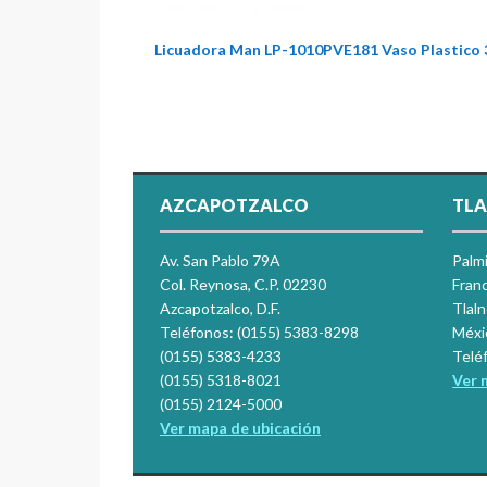
Licuadora Man LP-1010PVE181 Vaso Plastico 
AZCAPOTZALCO
TLA
Av. San Pablo 79A
Palm
Col. Reynosa, C.P. 02230
Franc
Azcapotzalco, D.F.
Tlal
Teléfonos: (0155) 5383-8298
Méxi
(0155) 5383-4233
Telé
(0155) 5318-8021
Ver 
(0155) 2124-5000
Ver mapa de ubicación