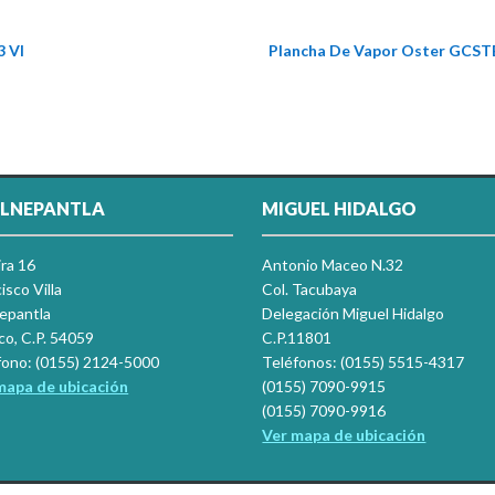
3 Vl
Plancha De Vapor Oster GCST
LNEPANTLA
MIGUEL HIDALGO
ira 16
Antonio Maceo N.32
isco Villa
Col. Tacubaya
nepantla
Delegación Miguel Hidalgo
co, C.P. 54059
C.P.11801
fono: (0155) 2124-5000
Teléfonos: (0155) 5515-4317
mapa de ubicación
(0155) 7090-9915
(0155) 7090-9916
Ver mapa de ubicación