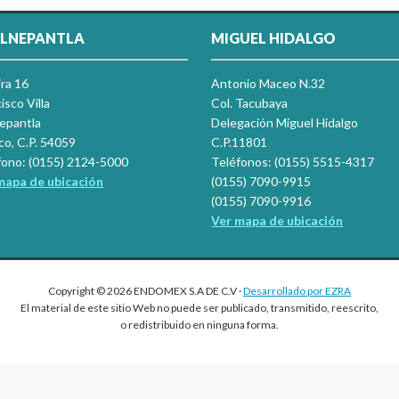
LNEPANTLA
MIGUEL HIDALGO
ira 16
Antonio Maceo N.32
isco Villa
Col. Tacubaya
nepantla
Delegación Miguel Hidalgo
co, C.P. 54059
C.P.11801
fono: (0155) 2124-5000
Teléfonos: (0155) 5515-4317
mapa de ubicación
(0155) 7090-9915
(0155) 7090-9916
Ver mapa de ubicación
Copyright © 2026 ENDOMEX S.A DE C.V ·
Desarrollado por EZRA
El material de este sitio Web no puede ser publicado, transmitido, reescrito,
o redistribuido en ninguna forma.