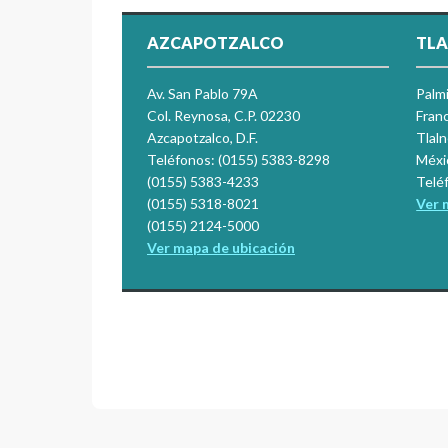
AZCAPOTZALCO
TLA
Av. San Pablo 79A
Palm
Col. Reynosa, C.P. 02230
Franc
Azcapotzalco, D.F.
Tlal
Teléfonos: (0155) 5383-8298
Méxi
(0155) 5383-4233
Telé
(0155) 5318-8021
Ver 
(0155) 2124-5000
Ver mapa de ubicación