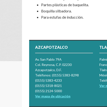
Partes plásticas de baquelita.
Boquilla silbadora.
Para estufas de inducción.
AZCAPOTZALCO
TLA
Av. San Pablo 79A
Palm
Col. Reynosa, C.P. 02230
Franc
Azcapotzalco, D.F.
Tlal
Teléfonos: (0155) 5383-8298
Méxi
(0155) 5383-4233
Telé
(0155) 5318-8021
Ver 
(0155) 2124-5000
Ver mapa de ubicación