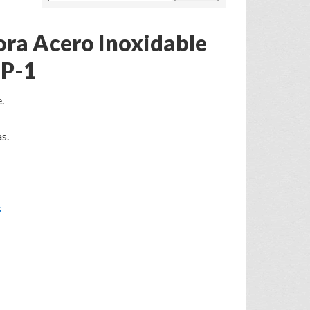
ora Acero Inoxidable
TP-1
.
s.
s