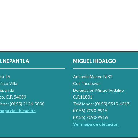
LNEPANTLA
MIGUEL HIDALGO
ira 16
Antonio Maceo N.32
isco Villa
Col. Tacubaya
nepantla
Delegación Miguel Hidalgo
co, C.P. 54059
C.P.11801
fono: (0155) 2124-5000
Teléfonos: (0155) 5515-4317
mapa de ubicación
(0155) 7090-9915
(0155) 7090-9916
Ver mapa de ubicación