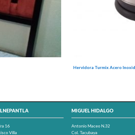
Hervidora Turmix Acero Inoxid
LNEPANTLA
MIGUEL HIDALGO
ira 16
Antonio Maceo N.32
isco Villa
Col. Tacubaya