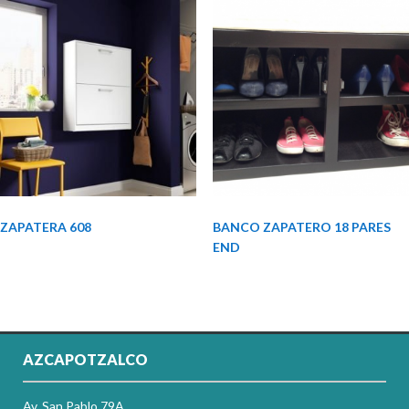
ZAPATERA 608
BANCO ZAPATERO 18 PARES
END
AZCAPOTZALCO
Av. San Pablo 79A