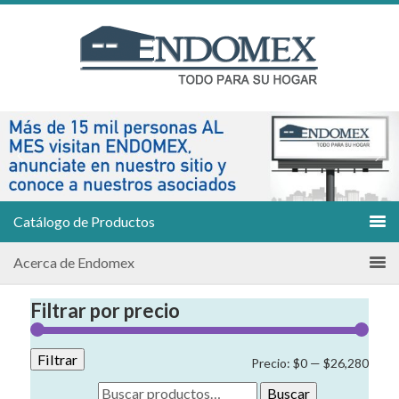
Catálogo de Productos
Acerca de Endomex
Filtrar por precio
Filtrar
Preci
Preci
Precio:
$0
—
$26,280
míni
máxi
Buscar