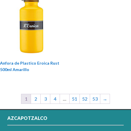
Anfora de Plastico Eroica Rust
500ml Amarillo
1
2
3
4
…
51
52
53
→
AZCAPOTZALCO