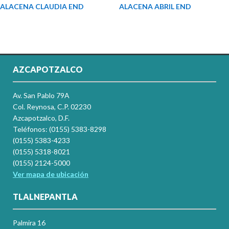
ALACENA CLAUDIA END
ALACENA ABRIL END
AZCAPOTZALCO
Av. San Pablo 79A
Col. Reynosa, C.P. 02230
Azcapotzalco, D.F.
Teléfonos: (0155) 5383-8298
(0155) 5383-4233
(0155) 5318-8021
(0155) 2124-5000
Ver mapa de ubicación
TLALNEPANTLA
Palmira 16